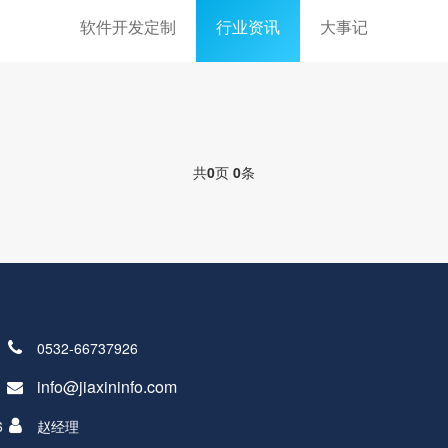
软件开发定制
行业资讯
大事记
共
0
页
0
条
0532-66737926
info@jiaxininfo.com
6
赵经理